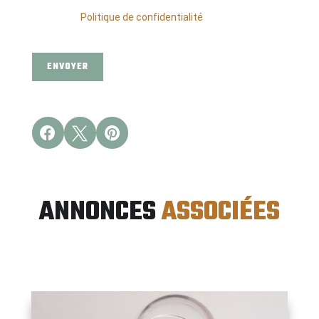
qui peut en découler. En savoir plus en consultant
notre
Politique de confidentialité
*
ENVOYER



ANNONCES 
ASSOCIÉES