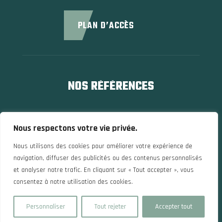
PLAN D’ACCÈS
NOS RÉFÉRENCES
Nous respectons votre vie privée.
Nous utilisons des cookies pour améliorer votre expérience de
navigation, diffuser des publicités ou des contenus personnalisés
et analyser notre trafic. En cliquant sur « Tout accepter », vous
consentez à notre utilisation des cookies.
Personnaliser
Tout rejeter
Accepter tout