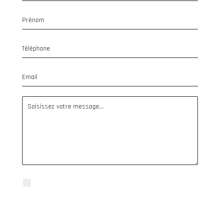
0 / 300
En soumettant ce formulaire, j'accepte que les
informations saisies soient traitées par
M[ART]MELADE Events
dans le cadre de ma
demande de contact et de la relation commerciale