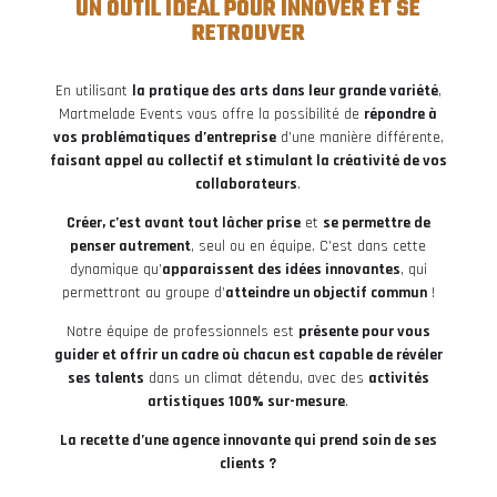
UN OUTIL IDÉAL POUR INNOVER ET SE
RETROUVER
En utilisant
la pratique des arts dans leur grande variété
,
Martmelade Events vous offre la possibilité de
répondre à
vos problématiques d’entreprise
d’une manière différente,
faisant appel au collectif et stimulant la créativité de vos
collaborateurs
.
Créer, c’est avant tout lâcher prise
et
se permettre de
penser autrement
, seul ou en équipe. C’est dans cette
dynamique qu’
apparaissent des idées innovantes
, qui
permettront au groupe d’
atteindre un objectif commun
!
Notre équipe de professionnels est
présente pour vous
guider et offrir un cadre où chacun est capable de révéler
ses talents
dans un climat détendu, avec des
activités
artistiques 100% sur-mesure
.
La recette d’une agence innovante qui prend soin de ses
clients ?